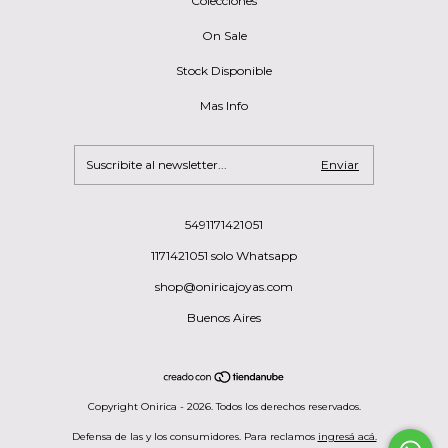
Colecciones
On Sale
Stock Disponible
Mas Info
5491171421051
1171421051 solo Whatsapp
shop@oniricajoyas.com
Buenos Aires
Copyright Onirica - 2026. Todos los derechos reservados.
Defensa de las y los consumidores. Para reclamos
ingresá acá.