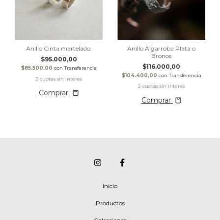
Anillo Cinta martelado.
Anillo Algarroba Plata o
Bronce
$95.000,00
$116.000,00
$85.500,00
con
Transferencia
$104.400,00
con
Transferencia
Comprar
Comprar
Inicio
Productos