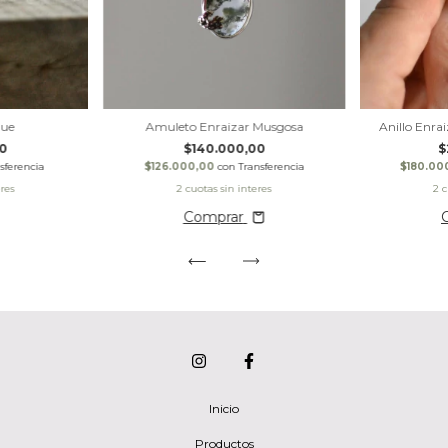
que
Amuleto Enraizar Musgosa
Anillo Enra
0
$140.000,00
$
sferencia
$126.000,00
con
Transferencia
$180.00
Comprar
Inicio
Productos