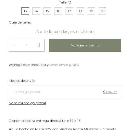
Talle:
13
13
14
15
16
17
18
19
20
Guía de talles
¡No te lo pierdas, es el último!
¡Agregá este producto y
tenés envío gratis!
Cambiar CP
Entregas para el CP:
Medios de envío
Calcular
No sé mi código postal
Disponible para entrega directa talle 14 a 16.
Anillo hecho en Plata 925, con Piedras Agata Musgosa y Granate