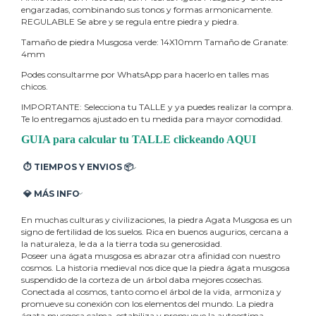
engarzadas, combinando sus tonos y formas armonicamente.
REGULABLE Se abre y se regula entre piedra y piedra.
Tamaño de piedra Musgosa verde: 14X10mm Tamaño de Granate:
4mm
Podes consultarme por WhatsApp para hacerlo en talles mas
chicos.
IMPORTANTE: Selecciona tu TALLE y ya puedes realizar la compra.
Te lo entregamos ajustado en tu medida para mayor comodidad.
GUIA para calcular tu TALLE clickeando AQUI
⏱ TIEMPOS Y ENVIOS 📦
Nuestras piezas son hechas a mano, por lo cual tienen una
💎 MÁS INFO
demora de producción y envío de entre 5 a 12 días hábiles
Todas las joyas vienen en su cajita, con un packaging precioso,
según disponibilidad.
En muchas culturas y civilizaciones, la piedra Agata Musgosa es un
ecológico y seguro, listo para regalar.
signo de fertilidad de los suelos. Rica en buenos augurios, cercana a
Si necesitas una entrega más rápida, podes consultarnos sobre
la naturaleza, le da a la tierra toda su generosidad.
Entregamos de regalo una tarjeta con los cuidados de las joyas.
el stock por whatsapp. O cualquier otra duda que tengas.
Poseer una ágata musgosa es abrazar otra afinidad con nuestro
cosmos. La historia medieval nos dice que la piedra ágata musgosa
En el Menú encontras las políticas de Cambios y Garantía,
Hacemos envíos a todo el país con una demora de entre 2 a 6
suspendido de la corteza de un árbol daba mejores cosechas.
Cuidados y cómo tomar el Talle para tu anillo.
dias hábiless, según distancia (datos indicados por la empresa
Conectada al cosmos, tanto como el árbol de la vida, armoniza y
de Correo).
promueve su conexión con los elementos del mundo. La piedra
Piezas de pura Plata 925, exceptuando la Serie Dorada que
ágata musgosa calma, estabiliza y promueve la autoestima.