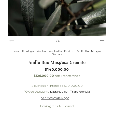
1
/
3
Inicio
.
Catalogo
.
Anillos
.
Anillos Con Piedras
.
Anillo Duo Musgosa
Granate
Anillo Duo Musgosa Granate
$140.000,00
$126.000,00
con
Transferencia
2
cuotas sin interés de
$70.000,00
10% de descuento
pagando con Transferencia
Envío gratis